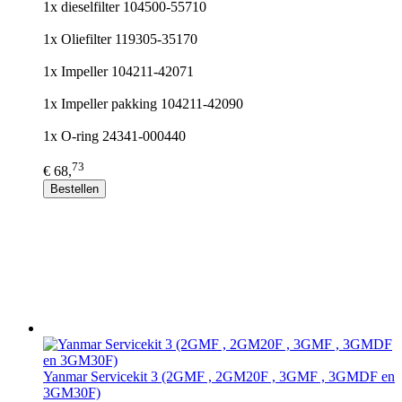
1x dieselfilter 104500-55710
1x Oliefilter 119305-35170
1x Impeller 104211-42071
1x Impeller pakking 104211-42090
1x O-ring 24341-000440
73
€ 68,
Bestellen
Yanmar Servicekit 3 (2GMF , 2GM20F , 3GMF , 3GMDF en
3GM30F)