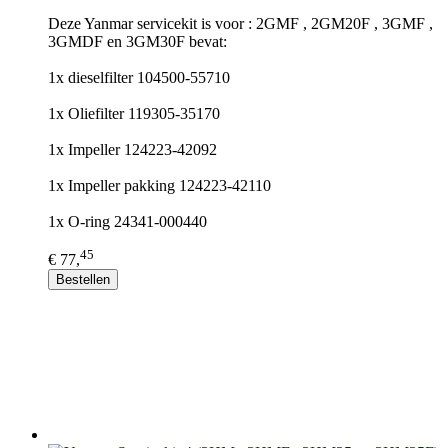
Deze Yanmar servicekit is voor : 2GMF , 2GM20F , 3GMF ,
3GMDF en 3GM30F bevat:
1x dieselfilter 104500-55710
1x Oliefilter 119305-35170
1x Impeller 124223-42092
1x Impeller pakking 124223-42110
1x O-ring 24341-000440
45
€ 77,
Bestellen