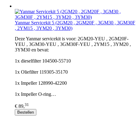
Yanmar Servicekit 5 (2GM20 , 2GM20F , 3GM30 , 3GM30F
, 2YM15 , 3YM20 , 3YM30)
Deze Yanmar servicekit is voor: 2GM20-YEU , 2GM20F-
YEU , 3GM30-YEU , 3GM30F-YEU , 2YM15 , 3YM20 ,
3YM30 en bevat:
1x dieselfilter 104500-55710
1x Oliefilter 119305-35170
1x Impeller 128990-42200
1x Impeller O-ring…
31
€ 89,
Bestellen