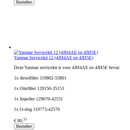
Bestellen
Yanmar Servicekit 12 (4JH4AE en 4JH5E)
Deze Yanmar servicekit is voor 4JH4AE en 4JH5E bevat:
1x dieselfilter 119802-55801
1x Oliefilter 129150-35153
1x Impeller 129670-42531
1x O-ring 119773-42570
51
€ 80,
Bestellen