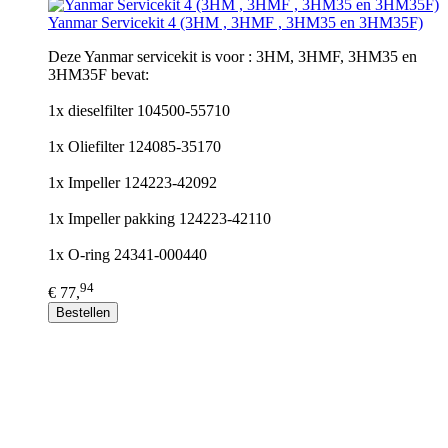
Yanmar Servicekit 4 (3HM , 3HMF , 3HM35 en 3HM35F)
Deze Yanmar servicekit is voor : 3HM, 3HMF, 3HM35 en
3HM35F bevat:
1x dieselfilter 104500-55710
1x Oliefilter 124085-35170
1x Impeller 124223-42092
1x Impeller pakking 124223-42110
1x O-ring 24341-000440
94
€ 77,
Bestellen